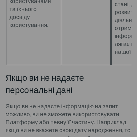
користувачами
стані, д
та їхнього
розвитк
досвіду
діяльнос
користування.
отрима
інформац
лягає в
нашої ст
Якщо ви не надаєте
персональні дані
Якщо ви не надасте інформацію на запит,
можливо, ви не зможете використовувати
Платформу або певну її частину. Наприклад,
якщо ви не вкажете свою дату народження, то