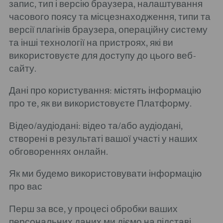
запис, тип і версію браузера, налаштування
часового поясу та місцезнаходження, типи та
версії плагінів браузера, операційну систему
та інші технології на пристроях, які ви
використовуєте для доступу до цього веб-
сайту.
Дані про користування: містять інформацію
про те, як ви використовуєте Платформу.
Відео/аудіодані: відео та/або аудіодані,
створені в результаті вашої участі у наших
обговореннях онлайн.
Як ми будемо використовувати інформацію
про вас
Перш за все, у процесі обробки ваших
персональних даних ми діємо на підставі