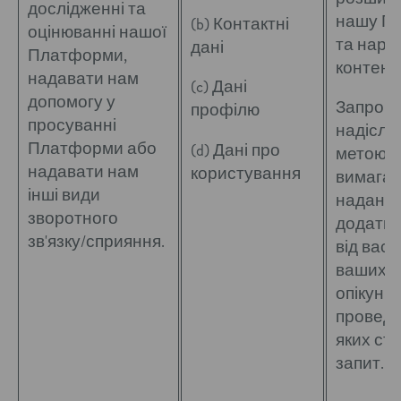
дослідженні та
нашу П
(b) Контактні
оцінюванні нашої
та наро
дані
Платформи,
контент)
надавати нам
(c) Дані
допомогу у
Запрош
профілю
просуванні
надіслан
Платформи або
(d) Дані про
метою,
надавати нам
користування
вимагат
інші види
наданн
зворотного
додатко
зв'язку/сприяння.
від вас 
ваших б
опікунів
проведе
яких ст
запит.