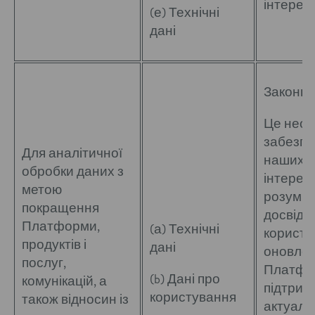
інтересі
(е) Технічні
дані
Законні 
Це необ
забезпе
Для аналітичної
наших з
обробки даних з
інтересі
метою
розумін
покращення
досвіду
Платформи,
(а) Технічні
користув
продуктів і
дані
оновлен
послуг,
Платфор
(b) Дані про
комунікацій, а
підтрим
користування
також відносин із
актуал