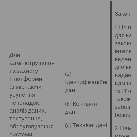
Законні 
1. Це не
для на
законни
інтересі
Для
ведення
адміністрування
діяльнос
та захисту
(a)
наданн
Платформи
Ідентифікаційні
адмініс
(включаючи
дані
та ІТ-по
усунення
також
неполадок,
(b) Контактні
забезпе
аналіз даних,
дані
безпеки
тестування,
(c) Технічні дані
обслуговування
2. Нам 
системи,
може