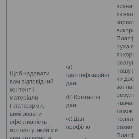
визначе
як наші
користу
викорис
Платфо
рухають
як корис
реагуют
(a)
нашу ро
Щоб надавати
Ідентифікаційні
чи дося
вам відповідний
дані
заплано
контент і
результ
(b) Контактні
матеріали
навчанн
дані
Платформи,
також д
вимірювати
(c) Дані
подаль
ефективність
профілю
розвитк
контенту, який ми
Платфо
вам надаємо, а