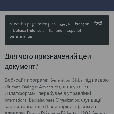
View this page in:
English
-
عربي
-
Français
-
हिन्दी
-
Bahasa Indonesia
-
Italiano
-
Español
-
українська
Для чого призначений цей
документ?
Веб-сайт програми Generation Global під назвою
Ultimate Dialogue Adventure («далі у тексті –
«Платформа») перебуває в управлінні
International Baccalaureate Organization, фундації,
зареєстрованої в Швейцарії, з офісом за
адресою: Rue du Pré-de-la-Bichette 1, 1202 Geneva,