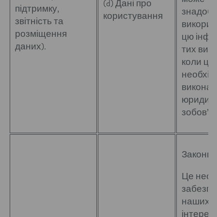
(d) Дані про
підтримку,
знадоб
користування
звітність та
викорис
розміщення
цю інфо
даних).
тих вип
коли це
необхід
виконан
юридич
зобов’я
Законні 
Це необ
забезпе
наших з
інтересі