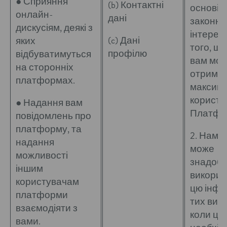
● Сприяння
(b) Контактні
основі 
онлайн-
дані
законни
дискусіям, деякі з
інтересі
(c) Дані
яких
того, щ
профілю
відбуватимуться
вам мож
на сторонніх
отриму
платформах.
максим
користь 
● Надання вам
Платфо
повідомлень про
платформу, та
2. Нам 
надання
може
можливості
знадоб
іншим
викорис
користувачам
цю інфо
платформи
тих вип
взаємодіяти з
коли це
вами.