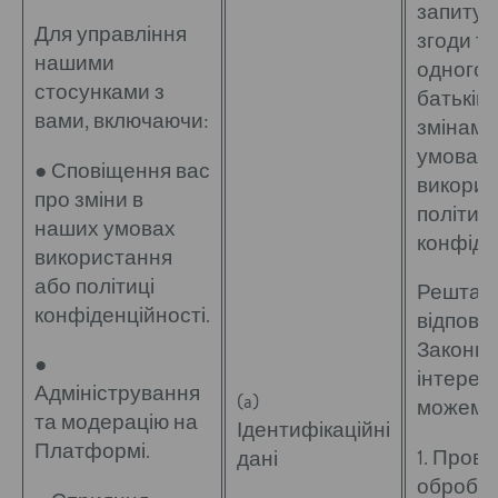
запитув
Для управління
згоди та
нашими
одного 
стосунками з
батьків/о
вами, включаючи:
змінами
умовах
● Сповіщення вас
викорис
про зміни в
політиці
наших умовах
конфіде
використання
або політиці
Решта ц
конфіденційності.
відпові
Законн
●
інтерес
Адміністрування
(a)
можемо
та модерацію на
Ідентифікаційні
Платформі.
1. Пров
дані
обробку