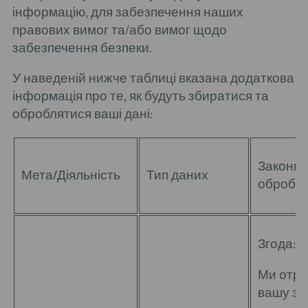
інформацію, для забезпечення наших
правових вимог та/або вимог щодо
забезпечення безпеки.
У наведеній нижче таблиці вказана додаткова
інформація про те, як будуть збиратися та
оброблятися ваші дані:
Законна
Мета/Діяльність
Тип даних
обробк
Згода:
Ми отр
вашу зг