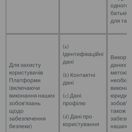
одного 
батьків/
для таки
(a)
Ідентифікаційні
Викори
дані
Для захисту
даних з
користувачів
метою є
(b) Контактні
Платформи
необхід
дані
(включаючи
викона
виконання наших
(c) Дані
юридич
зобов’язань
профілю
зобов’яз
щодо
також
(d) Дані про
забезпечення
забезпе
користування
безпеки)
наших З