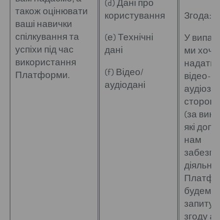
(d) Дані про
також оцінювати
користування
Згода:
ваші навички
спілкування та
(е) Технічні
У випад
успіхи під час
дані
ми хоч
використання
надати 
(f) Відео/
Платформи.
відео- ч
аудіодані
аудіоза
сторонн
(за виня
які доп
нам
забезпе
діяльніс
Платфор
будемо
запитув
згоду аб