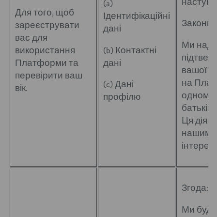
наступн
(a)
Для того, щоб
Ідентифікаційні
Законні 
зареєструвати
дані
вас для
Ми над
(b) Контактні
використання
підтвер
дані
Платформи та
вашої р
перевірити ваш
на Пла
(c) Дані
вік.
одному 
профілю
батьків/
Ця дія в
нашим 
інтерес
Згода:
Ми буд