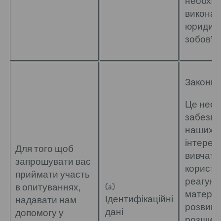
необхід
виконан
юридич
зобов’я
Законні 
Це необ
забезпе
наших з
інтерес
Для того щоб
вивчати,
запрошувати вас
користу
приймати участь
реагуют
(a)
в опитуваннях,
матеріал
Ідентифікаційні
надавати нам
розвиват
дані
допомогу у
розшир